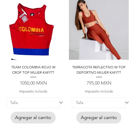
TEAM COLOMBIA ROJO W
TERRACOTA REFLECTIVO W TOP
CROP TOP MUJER KAFITT
DEPORTIVO MUJER KAFITT
Precio
Precio
1050,00 MXN
795,00 MXN
Impuesto incluido
Impuesto incluido
Agregar al carrito
Agregar al carrito