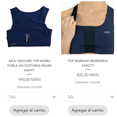
AZUL OBSCURO TOP MOÑO
TOP MARIHNO REVERSIBLE
DOBLE SIN COSTURAS MUJER
SAFETTI
KAFITT
Precio
800,00 MXN
Precio
995,00 MXN
Impuesto incluido
Impuesto incluido
Agregar al carrito
Agregar al carrito