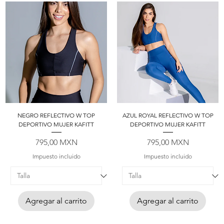
NEGRO REFLECTIVO W TOP
AZUL ROYAL REFLECTIVO W TOP
DEPORTIVO MUJER KAFITT
DEPORTIVO MUJER KAFITT
Precio
Precio
795,00 MXN
795,00 MXN
Impuesto incluido
Impuesto incluido
Agregar al carrito
Agregar al carrito