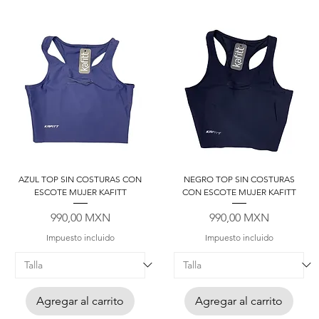
AZUL TOP SIN COSTURAS CON
NEGRO TOP SIN COSTURAS
ESCOTE MUJER KAFITT
CON ESCOTE MUJER KAFITT
Precio
Precio
990,00 MXN
990,00 MXN
Impuesto incluido
Impuesto incluido
Agregar al carrito
Agregar al carrito