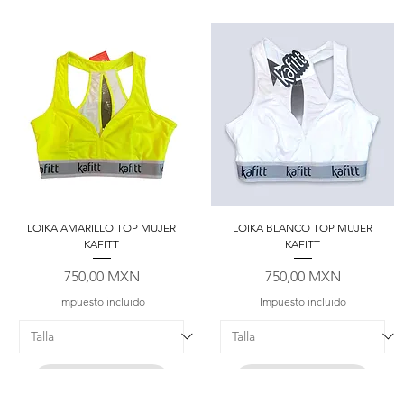
LOIKA AMARILLO TOP MUJER
LOIKA BLANCO TOP MUJER
KAFITT
KAFITT
Precio
Precio
750,00 MXN
750,00 MXN
Impuesto incluido
Impuesto incluido
Agregar al carrito
Agregar al carrito