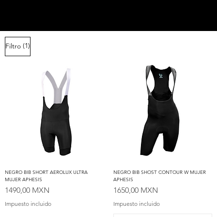
(1)
Filtro
NEGRO BIB SHORT AEROLUX ULTRA
NEGRO BIB SHOST CONTOUR W MUJER
MUJER APHESIS
APHESIS
Precio
Precio
1490,00 MXN
1650,00 MXN
Impuesto incluido
Impuesto incluido