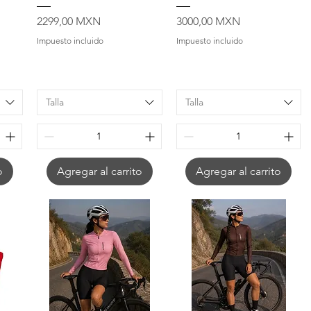
Precio
Precio
2299,00 MXN
3000,00 MXN
Impuesto incluido
Impuesto incluido
Talla
Talla
o
Agregar al carrito
Agregar al carrito