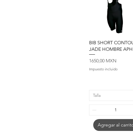
XL
XS
Vista rápida
BIB SHORT CONTO
JADE HOMBRE APH
Precio
1650,00 MXN
Impuesto incluido
Talla
Agregar al carrit