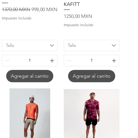
KAFITT
Precio
Precio de oferta
1370,00 MXN
998,00 MXN
Precio
1250,00 MXN
Impuesto incluido
Impuesto incluido
Talla
Talla
Agregar al carrito
Agregar al carrito