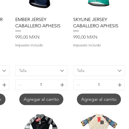
Vista rápida
Vista rápida
R
EMBER JERSEY
SKYLINE JERSEY
CABALLERO APHESIS
CABALLERO APHESIS
Precio
Precio
990,00 MXN
990,00 MXN
Impuesto incluido
Impuesto incluido
Talla
Talla
o
Agregar al carrito
Agregar al carrito