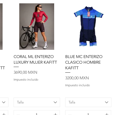
Vista rápida
Vista rápida
CORAL ML ENTERIZO
BLUE MC ENTERIZO
LUXURY MUJER KAFITT
CLASICO HOMBRE
ITT
KAFITT
Precio
3690,00 MXN
Precio
3200,00 MXN
Impuesto incluido
Impuesto incluido
Talla
Talla