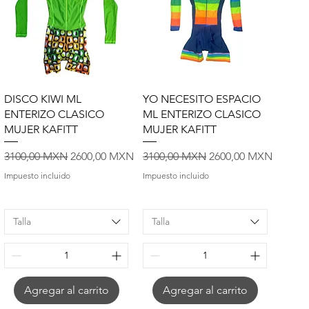
Vista rápida
Vista rápida
DISCO KIWI ML
YO NECESITO ESPACIO
ENTERIZO CLASICO
ML ENTERIZO CLASICO
MUJER KAFITT
MUJER KAFITT
rta
Precio
Precio de oferta
Precio
Precio de oferta
3100,00 MXN
2600,00 MXN
3100,00 MXN
2600,00 MXN
Impuesto incluido
Impuesto incluido
Talla
Talla
Agregar al carrito
Agregar al carrito