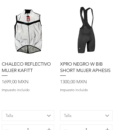
Vista rápida
Vista rápida
CHALECO REFLECTIVO
XPRO NEGRO W BIB
MUJER KAFITT
SHORT MUJER APHESIS
Precio
Precio
1699,00 MXN
1300,00 MXN
Impuesto incluido
Impuesto incluido
Talla
Talla