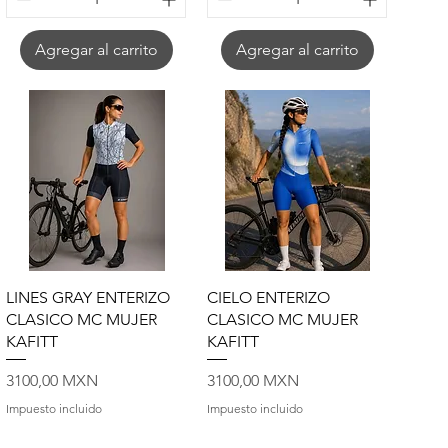
Agregar al carrito
Agregar al carrito
Vista rápida
Vista rápida
LINES GRAY ENTERIZO
CIELO ENTERIZO
CLASICO MC MUJER
CLASICO MC MUJER
KAFITT
KAFITT
Precio
Precio
3100,00 MXN
3100,00 MXN
Impuesto incluido
Impuesto incluido