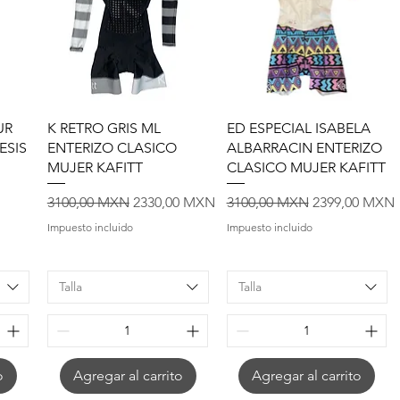
Vista rápida
Vista rápida
UR
K RETRO GRIS ML
ED ESPECIAL ISABELA
ESIS
ENTERIZO CLASICO
ALBARRACIN ENTERIZO
MUJER KAFITT
CLASICO MUJER KAFITT
Precio
Precio de oferta
Precio
Precio de ofe
3100,00 MXN
2330,00 MXN
3100,00 MXN
2399,00 MXN
Impuesto incluido
Impuesto incluido
Talla
Talla
o
Agregar al carrito
Agregar al carrito