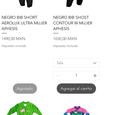
Vista rápida
Vista rápida
NEGRO BIB SHORT
NEGRO BIB SHOST
AEROLUX ULTRA MUJER
CONTOUR W MUJER
APHESIS
APHESIS
Precio
Precio
1490,00 MXN
1650,00 MXN
Impuesto incluido
Impuesto incluido
Talla
Agotado
Agregar al carrito