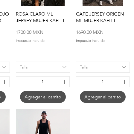
Vista rápida
Vista rápida
ROJO
ROSA CLARO ML
CAFE JERSEY ORIGEN
R
JERSEY MUJER KAFITT
ML MUJER KAFITT
Precio
Precio
1700,00 MXN
1690,00 MXN
Impuesto incluido
Impuesto incluido
Talla
Talla
o
Agregar al carrito
Agregar al carrito