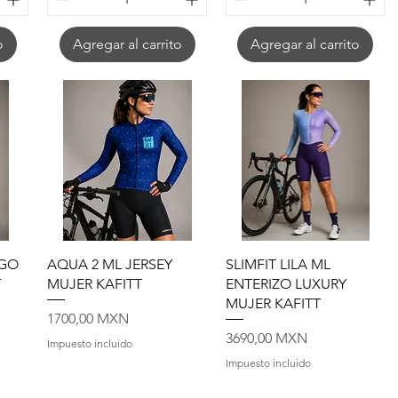
o
Agregar al carrito
Agregar al carrito
Vista rápida
Vista rápida
OGO
AQUA 2 ML JERSEY
SLIMFIT LILA ML
T
MUJER KAFITT
ENTERIZO LUXURY
MUJER KAFITT
Precio
1700,00 MXN
Precio
3690,00 MXN
Impuesto incluido
Impuesto incluido