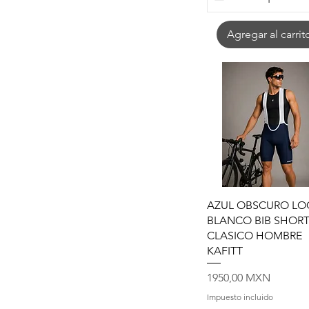
Agregar al carrit
Vista rápida
AZUL OBSCURO L
BLANCO BIB SHOR
CLASICO HOMBRE
KAFITT
Precio
1950,00 MXN
Impuesto incluido