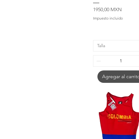
Precio
1950,00 MXN
Impuesto incluido
Talla
Agregar al carrit