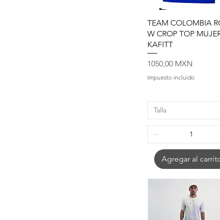
Vista rápida
TEAM COLOMBIA 
W CROP TOP MUJE
KAFITT
Precio
1050,00 MXN
Impuesto incluido
Talla
Agregar al carrit