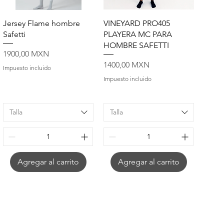
Vista rápida
Vista rápida
Jersey Flame hombre
VINEYARD PRO405
Safetti
PLAYERA MC PARA
HOMBRE SAFETTI
Precio
1900,00 MXN
Precio
1400,00 MXN
Impuesto incluido
Impuesto incluido
Talla
Talla
Agregar al carrito
Agregar al carrito