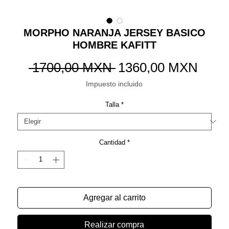
MORPHO NARANJA JERSEY BASICO
HOMBRE KAFITT
Precio
Preci
 1700,00 MXN 
1360,00 MXN
de
Impuesto incluido
ofert
Talla
*
Cantidad
*
Agregar al carrito
Realizar compra