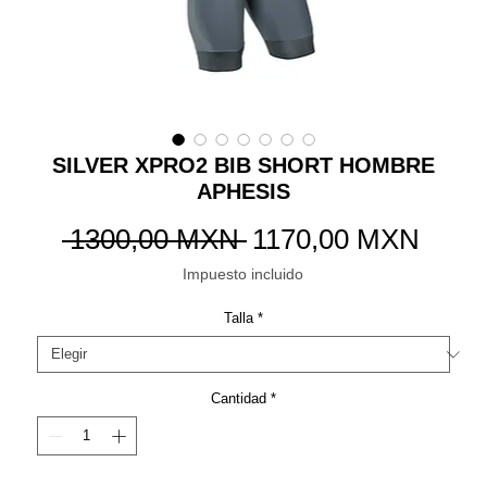
SILVER XPRO2 BIB SHORT HOMBRE
APHESIS
Precio
Preci
 1300,00 MXN 
1170,00 MXN
de
Impuesto incluido
ofert
Talla
*
Cantidad
*