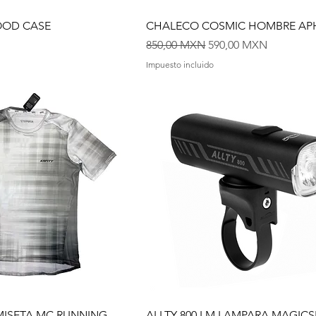
OOD CASE
CHALECO COSMIC HOMBRE AP
Precio
Precio de oferta
850,00 MXN
590,00 MXN
Impuesto incluido
ISETA MC RUNNING
ALLTY 800 LM LAMPARA MAGICS