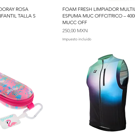
OORAY ROSA
FOAM FRESH LIMPIADOR MULT
FANTIL TALLA S
ESPUMA MUC OFFCITRICO – 40
MUCC OFF
Precio
250,00 MXN
Impuesto incluido