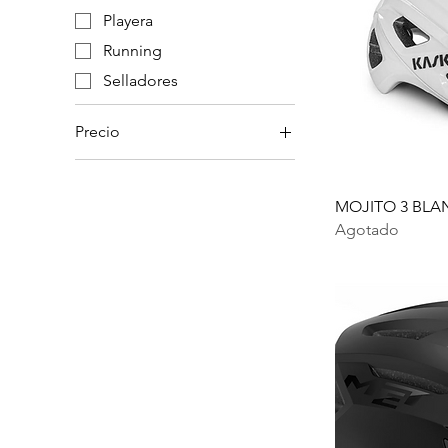
Playera
Running
Selladores
Precio
100 MXN
5249 MXN
MOJITO 3 BL
Agotado