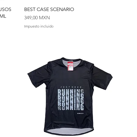
IUSOS
BEST CASE SCENARIO
0ML
Precio
349,00 MXN
Impuesto incluido