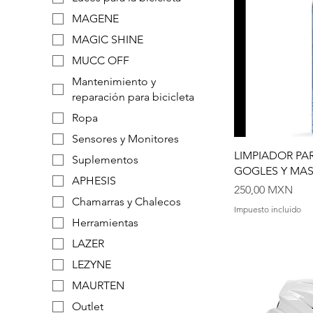
MAGENE
MAGIC SHINE
MUCC OFF
Mantenimiento y
reparación para bicicleta
Ropa
Sensores y Monitores
LIMPIADOR PA
Suplementos
GOGLES Y MAS
APHESIS
Precio
250,00 MXN
Chamarras y Chalecos
Impuesto incluido
Herramientas
LAZER
LEZYNE
MAURTEN
Outlet