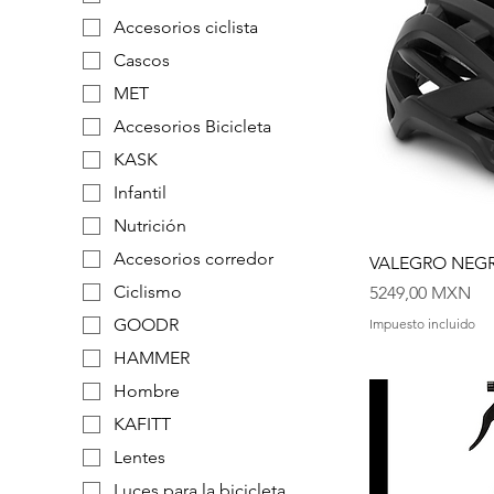
Accesorios ciclista
Cascos
MET
Accesorios Bicicleta
KASK
Infantil
Nutrición
Accesorios corredor
VALEGRO NEGR
Precio
Ciclismo
5249,00 MXN
GOODR
Impuesto incluido
HAMMER
Hombre
KAFITT
Lentes
Luces para la bicicleta