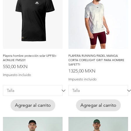
Playera hombre protección solar UPF50+
PLAYERA RUNNING/PADEL MANGA
AONIJIE FM5231
CORTA CORELIGHT GRIT PARA HOMBRE
SAFETTI
Precio
550,00 MXN
Precio
1325,00 MXN
Impuesto incluido
Impuesto incluido
Agregar al carrito
Agregar al carrito