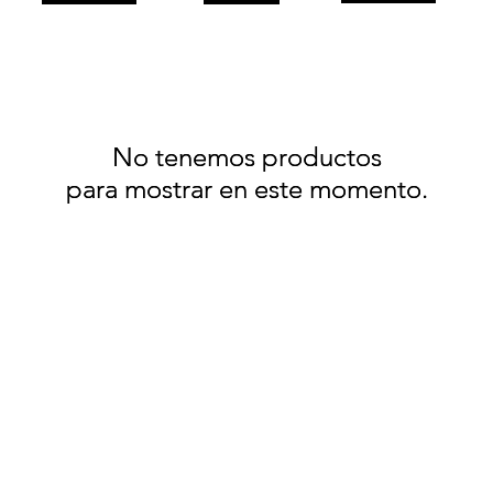
No tenemos productos
No tenemos productos
para mostrar en este momento.
para mostrar en este momento.