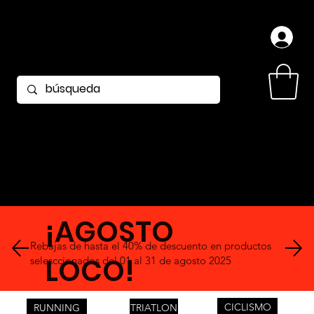
¡AGOSTO
Rebajas de hasta el 40% de descuento en productos
LOCO!
selesccionados del 01 al 31 de agosto 2025
CICLISMO
RUNNING
TRIATLON