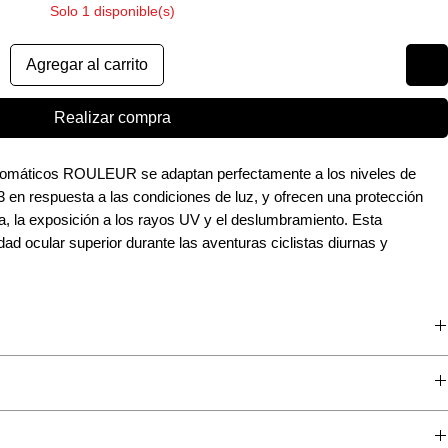
Solo 1 disponible(s)
Agregar al carrito
Realizar compra
ocromáticos ROULEUR se adaptan perfectamente a los niveles de
 3 en respuesta a las condiciones de luz, y ofrecen una protección
sa, la exposición a los rayos UV y el deslumbramiento. Esta
dad ocular superior durante las aventuras ciclistas diurnas y
entes de la categoría 1 a la categoría 3, lo que garantiza una visión
nturas.
otochromic.
S