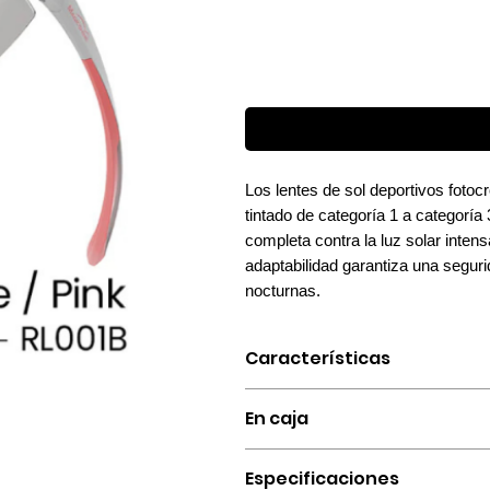
Los lentes de sol deportivos fot
tintado de categoría 1 a categoría
completa contra la luz solar inten
adaptabilidad garantiza una seguri
nocturnas.
Características
LENTES FOTOCRÓMATICAS
En caja
Cambia sin esfuerzo el tono de las l
óptima allá donde te lleven tus ave
1x Lentes Magicshine ROULEUR Ph
LENTES GRANDES Y ENVOLVENTE
Especificaciones
1x Estuche rígido.