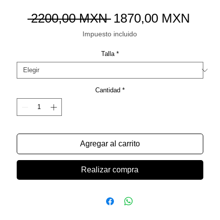
Precio
Preci
 2200,00 MXN 
1870,00 MXN
de
Impuesto incluido
ofert
Talla
*
Cantidad
*
Agregar al carrito
Realizar compra