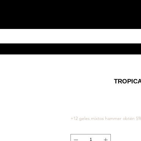
TROPIC
+12 geles mixtos hammer obtén 5