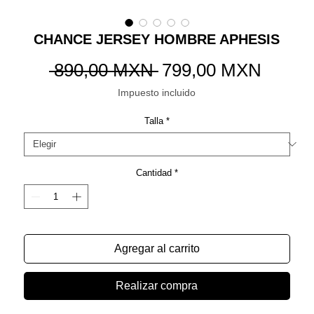
CHANCE JERSEY HOMBRE APHESIS
Precio
Precio
 890,00 MXN 
799,00 MXN
de
Impuesto incluido
oferta
Talla
*
Cantidad
*
Agregar al carrito
Realizar compra