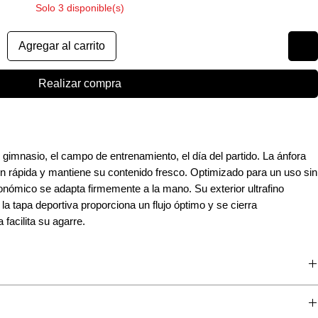
Solo 3 disponible(s)
Agregar al carrito
Realizar compra
l gimnasio, el campo de entrenamiento, el día del partido. La ánfora
ón rápida y mantiene su contenido fresco. Optimizado para un uso sin
onómico se adapta firmemente a la mano. Su exterior ultrafino
, la tapa deportiva proporciona un flujo óptimo y se cierra
facilita su agarre.
un escudo térmico reflectante externo con capas de espuma aislante