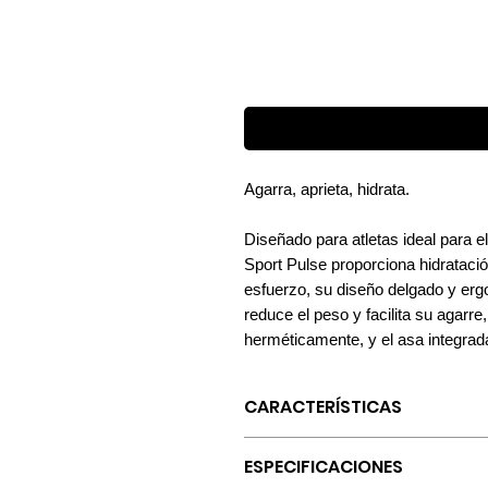
Agarra, aprieta, hidrata.
Diseñado para atletas ideal para e
Sport Pulse proporciona hidrataci
esfuerzo, su diseño delgado y erg
reduce el peso y facilita su agarre
herméticamente, y el asa integrada 
CARACTERÍSTICAS
DISEÑO FRESCO
ESPECIFICACIONES
El aislamiento Tri-layer™ combina 