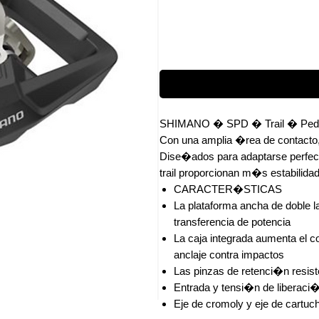
SHIMANO � SPD � Trail � Ped
Con una amplia �rea de contacto, 
Dise�ados para adaptarse perfec
trail proporcionan m�s estabilidad
CARACTER�STICAS
La plataforma ancha de doble la
transferencia de potencia
La caja integrada aumenta el 
anclaje contra impactos
Las pinzas de retenci�n resi
Entrada y tensi�n de liberaci�n
Eje de cromoly y eje de cartuc