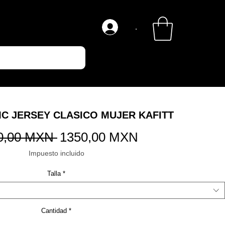
.
C JERSEY CLASICO MUJER KAFITT
Precio
Precio
0,00 MXN 
1350,00 MXN
de
Impuesto incluido
oferta
Talla
*
Cantidad
*