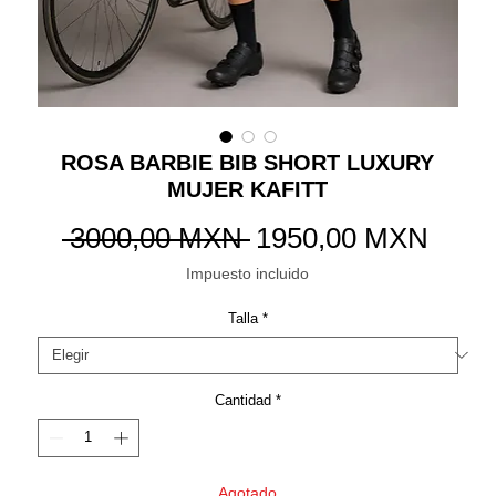
ROSA BARBIE BIB SHORT LUXURY
MUJER KAFITT
Precio
Preci
 3000,00 MXN 
1950,00 MXN
de
Impuesto incluido
ofert
Talla
*
Cantidad
*
Agotado