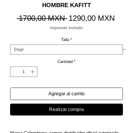
HOMBRE KAFITT
Precio
Preci
 1700,00 MXN 
1290,00 MXN
de
Impuesto incluido
ofert
Talla
*
Cantidad
*
Agregar al carrito
Realizar compra
Marca Colombiana, somos distribuidor oficial autorizado.