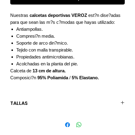
Nuestras
calcetas deportivas VEROZ
est?n dise?adas
para que sean las m?s c?modas que hayas utilizado:
Antiampollas.
Compresi?n media.
Soporte de arco din?mico.
Tejido con malla transpirable.
Propiedades antimicrobianas.
Acolchadas en la planta del pie.
Calceta de
13 cm de altura.
Composici?n
95% Poliamida
/
5% Elastano.
TALLAS
S (chica): 22.5 - 24 cm
M (mediano): 24.5 - 26 cm
L (grande): 26.5 - 28 cm
XL (extra grande): 28.5 - 30 cm