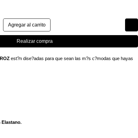
Agregar al carrito
Realizar compra
VEROZ
est?n dise?adas para que sean las m?s c?modas que hayas
.
 Elastano.