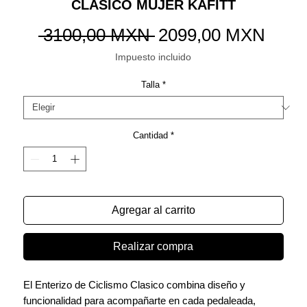
CLASICO MUJER KAFITT
Precio
Preci
 3100,00 MXN 
2099,00 MXN
de
Impuesto incluido
ofert
Talla
*
Cantidad
*
Agregar al carrito
Realizar compra
El Enterizo de Ciclismo Clasico combina diseño y
funcionalidad para acompañarte en cada pedaleada,