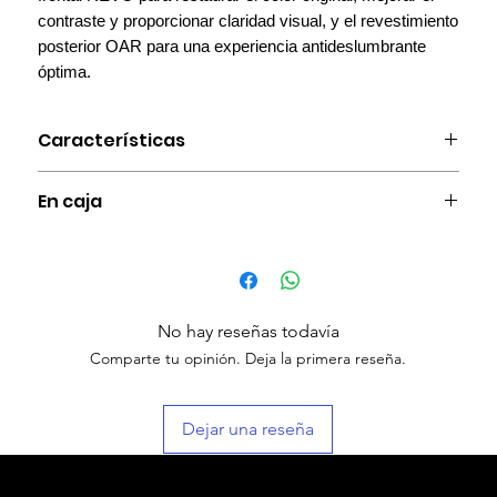
contraste y proporcionar claridad visual, y el revestimiento
posterior OAR para una experiencia antideslumbrante
óptima.
Características
Lente envolvente: Proporciona una protección ocular
En caja
completa.
Protección UV400: Lentes resistentes a los impactos para
Lentes Windbreaker
una protección UV del 100%.
Estuche rígido.
Montura TR90: Monturas ultraligeras y elásticas
Funda de transporte.
fabricadas con materiales TR90 y TPR.
Paño de limpieza.
Diseño de ventilación: Mejora rápidamente la circulación
No hay reseñas todavía
Manual de usuario.
del aire para evitar el empañamiento y reducir la
Comparte tu opinión. Deja la primera reseña.
resistencia al viento.
Puntas de patilla antideslizantes
Puente nasal ajustable
Dejar una reseña
Recubrimiento antimanchas: Mantiene la suciedad y el
aceite fuera de las lentes
Recubrimiento frontal REVO: Restaura el color original,