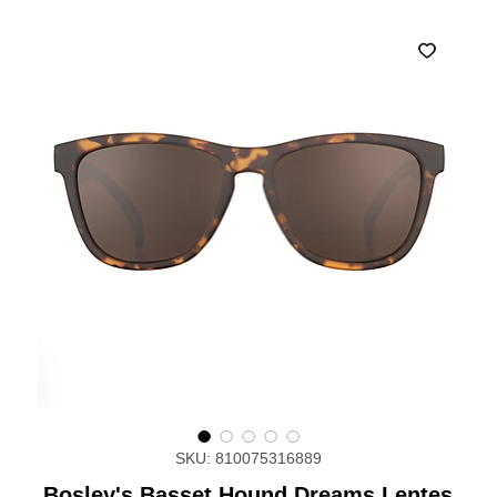
SKU: 810075316889
Bosley's Basset Hound Dreams Lentes