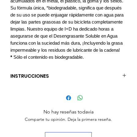
acumulados en el metal, el plástico, la goma y los sellos.
Su fórmula única, *biodegradable, significa que después
de su uso se puede enjuagar rápidamente con agua para
dejar las partes grasosas de su bicicleta completamente
limpias. Nuestro equipo de I+D ha dedicado horas a
asegurarse de que el Desengrasante Soluble en Agua
funciona con la suciedad más dura, ¡Incluyendo la grasa
impermeable y los residuos de lubricante de la cadena!
*
Sólo el contenido es biodegradable.
INSTRUCCIONES
Agite la lata para activar la fórmula y aplicarla en el área
seleccionada para la limpieza.
Deje hasta 5 minutos y use un cepillo o un paño para
remover la grasa, la suciedad y otros contaminantes.
No hay reseñas todavía
Enjuague con agua fresca y limpia y deje que se seque o
Comparte tu opinión. Deja la primera reseña.
limpie cualquier exceso con un paño limpio.
IMPORTANTE:
¡No lo use en superficies calientes!