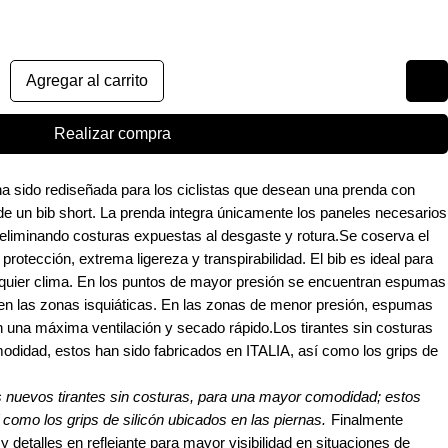
Agregar al carrito
Realizar compra
a sido rediseñada para los ciclistas que desean una prenda con
e un bib short. La prenda integra únicamente los paneles necesarios
eliminando costuras expuestas al desgaste y rotura.Se coserva el
rotección, extrema ligereza y transpirabilidad. El bib es ideal para
lquier clima. En los puntos de mayor presión se encuentran espumas
l en las zonas isquiáticas. En las zonas de menor presión, espumas
n una máxima ventilación y secado rápido.Los tirantes sin costuras
didad, estos han sido fabricados en ITALIA, así como los grips de
s nuevos tirantes sin costuras, para una mayor comodidad; estos
 como los grips de silicón ubicados en las piernas.
Finalmente
detalles en reflejante para mayor visibilidad en situaciones de