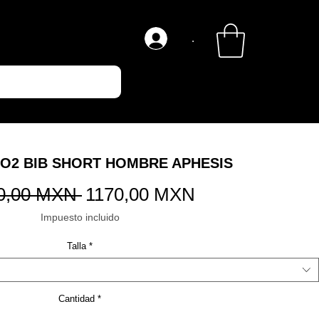
.
O2 BIB SHORT HOMBRE APHESIS
Precio
Precio
0,00 MXN 
1170,00 MXN
de
Impuesto incluido
oferta
Talla
*
Cantidad
*