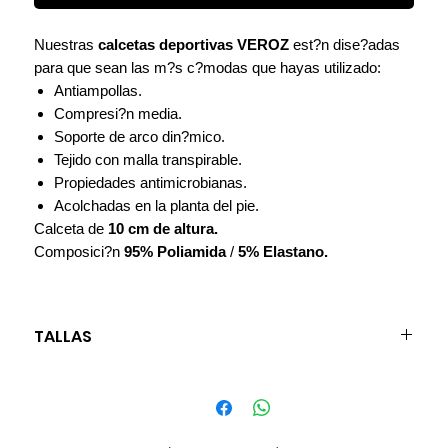
Nuestras
calcetas deportivas VEROZ
est?n dise?adas
para que sean las m?s c?modas que hayas utilizado:
Antiampollas.
Compresi?n media.
Soporte de arco din?mico.
Tejido con malla transpirable.
Propiedades antimicrobianas.
Acolchadas en la planta del pie.
Calceta de
10 cm de altura.
Composici?n
95% Poliamida
/
5% Elastano.
TALLAS
S (chica): 22.5 - 24 cm
M (mediano): 24.5 - 26 cm
L (grande): 26.5 - 28 cm
XL (extra grande): 28.5 - 30 cm