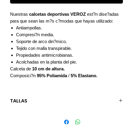
Nuestras
calcetas deportivas VEROZ
est?n dise?adas
para que sean las m?s c?modas que hayas utilizado:
Antiampollas.
Compresi?n media.
Soporte de arco din?mico.
Tejido con malla transpirable.
Propiedades antimicrobianas.
Acolchadas en la planta del pie.
Calceta de
10 cm de altura.
Composici?n
95% Poliamida
/
5% Elastano.
TALLAS
S (chica): 22.5 - 24 cm
M (mediano): 24.5 - 26 cm
L (grande): 26.5 - 28 cm
XL (extra grande): 28.5 - 30 cm