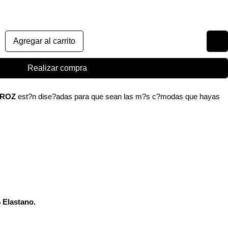
Agregar al carrito
Realizar compra
VEROZ
est?n dise?adas para que sean las m?s c?modas que hayas
.
 Elastano.